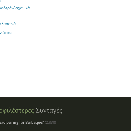
α
Λαδερά-Λαχανικά
αλασσινά
νιάτικα
οφιλέστερες
Συνταγές
ead pairing for Barbeque?
(2.838)