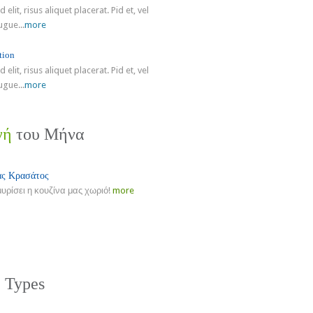
 elit, risus aliquet placerat. Pid et, vel
ugue...
more
tion
 elit, risus aliquet placerat. Pid et, vel
ugue...
more
γή
του Μήνα
ς Κρασάτος
μυρίσει η κουζίνα μας χωριό!
more
re
e
Types