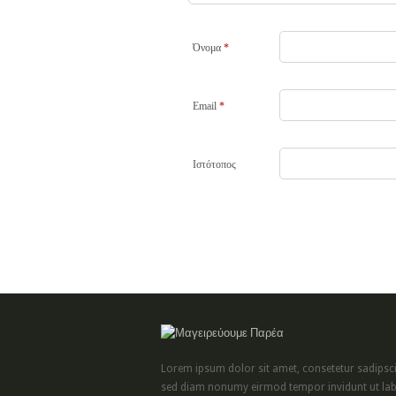
Όνομα
*
Email
*
Ιστότοπος
Lorem ipsum dolor sit amet, consetetur sadipscin
sed diam nonumy eirmod tempor invidunt ut lab