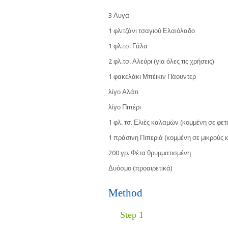
3 Αυγά
1 φλιτζάνι τσαγιού Ελαιόλαδο
1 φλ.τσ. Γάλα
2 φλ.τσ. Αλεύρι (για όλες τις χρήσεις)
1 φακελάκι Μπέικιν Πάουντερ
λίγο Αλάτι
λίγο Πιπέρι
1 φλ. τσ. Ελιές καλαμών (κομμένη σε φετ
1 πράσινη Πιπεριά (κομμένη σε μικρούς 
200 γρ. Φέτα θρυμματισμένη
Δυόσμο (προαιρετικά)
Method
Step 1