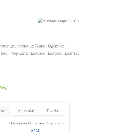
ηστίσιμα
,
Νηστίσιμα Γλυκά
,
Ορεκτικά
,
Ποτά
,
Ροφήματα
,
Σαλάτες
,
Σάλτσες
,
Σούπες
,
γές
ατα
Δημοφιλή
Τυχαία
Πανεύκολα Μπιφτέκια Λαχανικών
(5 / 5)