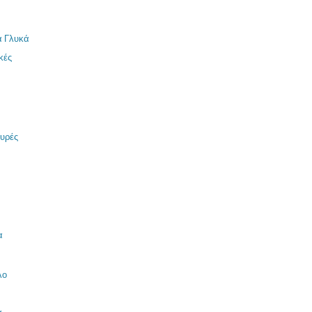
α Γλυκά
κές
μυρές
α
λο