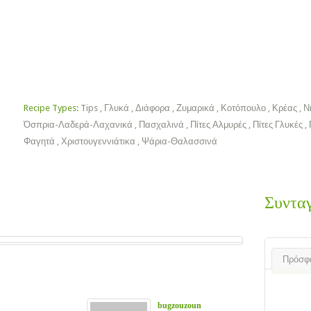
Χριστουγεννιάτικα
Πασχαλινά
Ποτά
Ροφήματα
Tips
ok
Recipe Types:
Tips
,
Γλυκά
,
Διάφορα
,
Ζυμαρικά
,
Κοτόπουλο
,
Κρέας
,
Ν
Όσπρια-Λαδερά-Λαχανικά
,
Πασχαλινά
,
Πίτες Αλμυρές
,
Πίτες Γλυκές
,
Φαγητά
,
Χριστουγεννιάτικα
,
Ψάρια-Θαλασσινά
Συντα
Πρόσφ
bugzouzoun