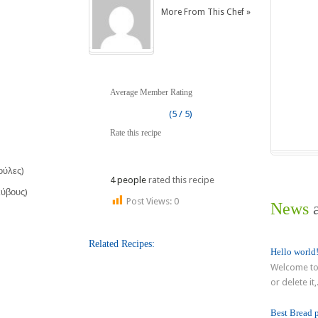
More From This Chef »
Average Member Rating
(5 / 5)
Rate this recipe
ούλες)
4 people
rated this recipe
κύβους)
Post Views:
0
News
a
Related Recipes:
Hello world
Welcome to 
or delete it,.
Best Bread 