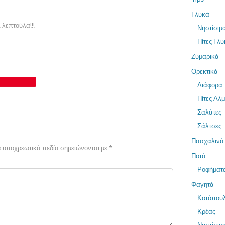
Γλυκά
. λεπτούλα!!!
Νηστίσιμ
Πίτες Γλυ
Ζυμαρικά
Ορεκτικά
Διάφορα
Πίτες Αλ
Σαλάτες
Σάλτσες
Πασχαλινά
 υποχρεωτικά πεδία σημειώνονται με
*
Ποτά
Ροφήματ
Φαγητά
Κοτόπου
Κρέας