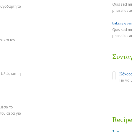
Quis sed mid
αυγοδάρτη τα
Αλμυρή Τάρτα με Κρεμμύδια και
phasellus a
Χριστόψωμο
Μπέικον
Τάρτα με Μπέικον και Τυριά
Σάλτσα Βελουτέ
Σάλτσα Ολαντέζ (Hollandaise)
baking ques
Quis sed mid
phasellus a
ρι και τον
Συντα
 Ελιές και τη
Κόκορα
Για να 
Read Mo
μέσα το
τον αέρα για
Recip
Tips