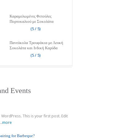
Καραμελωμένες Φετούλες
Πορτοκαλιού με Σοκολάτα
(5 / 5)
Πανεύκολα Τρουφάκια με Λευκή
Σοκολάτα και Ινδική Καρύδα
(5 / 5)
nd Events
!
WordPress. This is your first post. Edit
..
more
pairing for Barbeque?