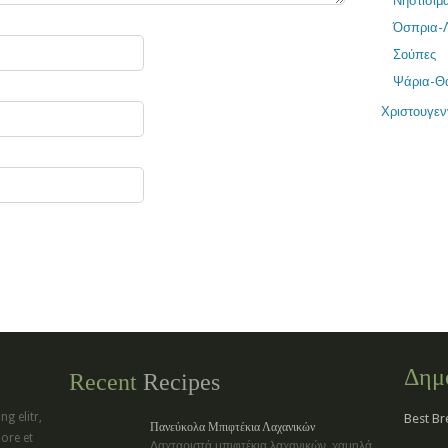
Νηστίσιμ
Όσπρια-
Σούπες
Ψάρια-Θ
Χριστουγεν
Δημ
Recent
Recipes
g elitr,
Best Br
Πανεύκολα Μπιφτέκια Λαχανικών
ore et
Λαχταριστά μπιφτέκια λαχανικών, χαμηλά