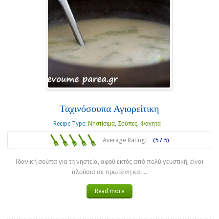
Ταχινόσουπα Αγιορείτικη
Recipe Type:
Νηστίσιμα
,
Σούπες
,
Φαγητά
Average Rating:
(5 / 5)
Ιδανική σούπα για τη νηστεία, αφού εκτός από πολύ γευστική, είναι
πλούσια σε πρωτεΐνη και ...
Read more