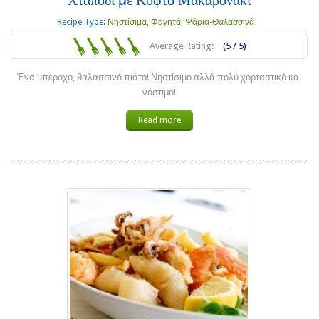
Χταπόδι με Κοφτό Μακαρονάκι
Recipe Type:
Νηστίσιμα
,
Φαγητά
,
Ψάρια-Θαλασσινά
Average Rating:
(5 / 5)
Ένα υπέροχο, θαλασσινό πιάτο! Νηστίσιμο αλλά πολύ χορταστικό και
νόστιμο!
Read more