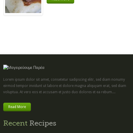
Lorem ipsum dolor sit amet, consetetur sadipscing elitr, sed diam nonumy
eirmod tempor invidunt ut labore et dolore magna aliquyam erat, sed diam
voluptua. At vero eos et accusam et justo duo dolores et ea rebum....
Read More
Recent
Recipes