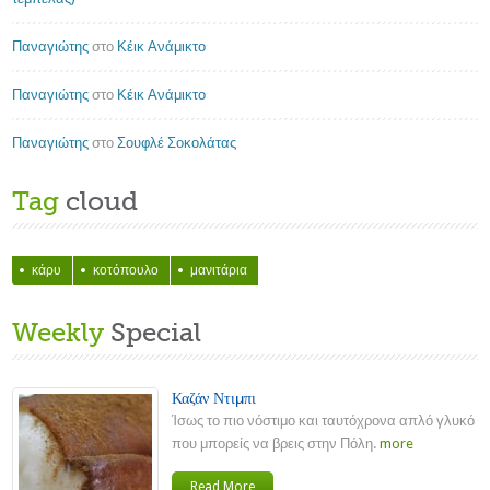
Παναγιώτης
στο
Κέικ Ανάμικτο
Παναγιώτης
στο
Κέικ Ανάμικτο
Παναγιώτης
στο
Σουφλέ Σοκολάτας
Tag
cloud
κάρυ
κοτόπουλο
μανιτάρια
Weekly
Special
Καζάν Ντιμπι
Ίσως το πιο νόστιμο και ταυτόχρονα απλό γλυκό
που μπορείς να βρεις στην Πόλη.
more
Read More