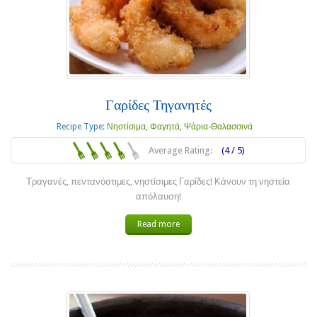
Γαρίδες Τηγανητές
Recipe Type:
Νηστίσιμα
,
Φαγητά
,
Ψάρια-Θαλασσινά
Average Rating:
(4 / 5)
Τραγανές, πεντανόστιμες, νηστίσιμες Γαρίδες! Κάνουν τη νηστεία
απόλαυση!
Read more