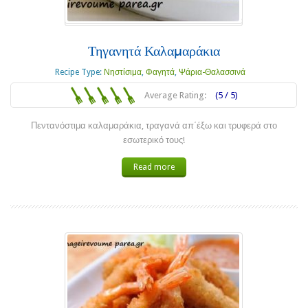
Τηγανητά Καλαμαράκια
Recipe Type:
Νηστίσιμα
,
Φαγητά
,
Ψάρια-Θαλασσινά
Average Rating:
(5 / 5)
Πεντανόστιμα καλαμαράκια, τραγανά απ΄έξω και τρυφερά στο
εσωτερικό τους!
Read more