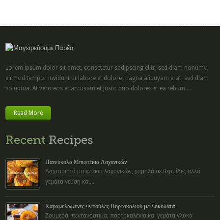
Lorem ipsum dolor sit amet, consetetur sadipscing elitr, sed diam nonumy
eirmod tempor invidunt ut labore et dolore magna aliquyam erat, sed diam
voluptua. At vero eos et accusam et justo duo dolores et ea rebum....
Read More
Recent
Recipes
Πανεύκολα Μπιφτέκια Λαχανικών
Λαχταριστά μπιφτέκια λαχανικών, χαμηλά σε θερμίδες αλλά
γεμάτα γεύση και...
Καραμελωμένες Φετούλες Πορτοκαλιού με Σοκολάτα
Ζουμερά, πεντανόστιμα, πορτοκαλένια και γεμάτα γλύκα