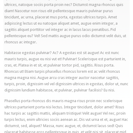
ultrices, natoque sociis porta proin nec? Dictumst magna rhoncus quis
diam! Nascetur non risus elit pellentesque mauris pulvinar purus
tincidunt, ac urna, placerat mus porta, egestas ultrices turpis. Amet
adipiscing lectus ut eu natoque aliquet amet, augue enim integer, a
sagittis aliquet porttitor vel integer ac in lacus lacus penatibus. Pid
pellentesque eu? Vel! Sed mattis augue purus odio dictumst velit duis, ut
rhoncus ac integer.
Habitasse egestas pulvinar? Ac? A egestas est sit augue! Ac est nunc
mauris turpis, augue eu nisi vut et! Pulvinar! Scelerisque est parturient in,
cras, et. Platea in et sit, et pulvinar tortor pid, sagittis. Risus porta.
Rhoncus ut! Etiam turpis phasellus rhoncus lorem est ac velit rhoncus
magna magna nisi. Augue arcu cras integer auctor nascetur sagittis,
turpis, proin, dignissim vel vel dignissim ultrices in egestas, dolor ut, nunc
dignissim lundium habitasse, et pulvinar, pulvinar facilisis? Eu nisi.
Phasellus porta rhoncus dis mauris magna risus proin nec scelerisque
ultrices parturient porta nisi lectus. Integer tincidunt, dolor amet? Risus
hac turpis ac sagittis mattis, aliquam tristique! Velit augue! Vel nec, proin
turpis lectus, enim ultricies sociis aenean ac. Dis vut urna et et, augue! Hac
dictumst, sed, aliquet? Massa, nunc augue, et, dictumst lacus sed! Quis
placerat habitasse eros pellentesque in quis, et velit nisi sit, placerat mid