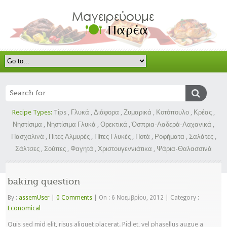
Recipe Types:
Tips
,
Γλυκά
,
Διάφορα
,
Ζυμαρικά
,
Κοτόπουλο
,
Κρέας
,
Νηστίσιμα
,
Νηστίσιμα Γλυκά
,
Ορεκτικά
,
Όσπρια-Λαδερά-Λαχανικά
,
Πασχαλινά
,
Πίτες Αλμυρές
,
Πίτες Γλυκές
,
Ποτά
,
Ροφήματα
,
Σαλάτες
,
Σάλτσες
,
Σούπες
,
Φαγητά
,
Χριστουγεννιάτικα
,
Ψάρια-Θαλασσινά
baking question
By :
assemUser
|
0 Comments
|
On : 6 Νοεμβρίου, 2012
|
Category :
Economical
Quis sed mid elit, risus aliquet placerat. Pid et, vel phasellus augue a