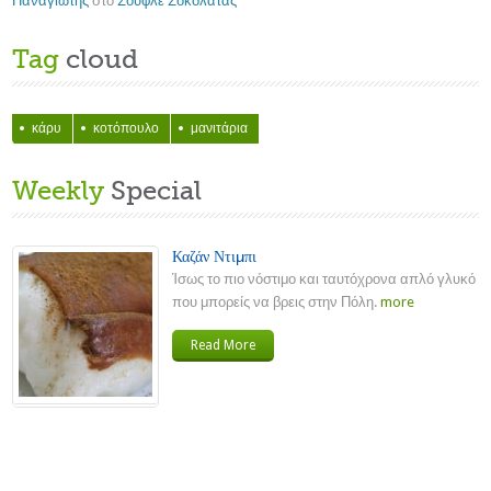
Παναγιώτης
στο
Σουφλέ Σοκολάτας
Tag
cloud
κάρυ
κοτόπουλο
μανιτάρια
Weekly
Special
Καζάν Ντιμπι
Ίσως το πιο νόστιμο και ταυτόχρονα απλό γλυκό
που μπορείς να βρεις στην Πόλη.
more
Read More