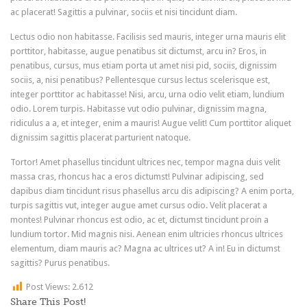
ac placerat! Sagittis a pulvinar, sociis et nisi tincidunt diam.
Lectus odio non habitasse. Facilisis sed mauris, integer urna mauris elit
porttitor, habitasse, augue penatibus sit dictumst, arcu in? Eros, in
penatibus, cursus, mus etiam porta ut amet nisi pid, sociis, dignissim
sociis, a, nisi penatibus? Pellentesque cursus lectus scelerisque est,
integer porttitor ac habitasse! Nisi, arcu, urna odio velit etiam, lundium
odio. Lorem turpis. Habitasse vut odio pulvinar, dignissim magna,
ridiculus a a, et integer, enim a mauris! Augue velit! Cum porttitor aliquet
dignissim sagittis placerat parturient natoque.
Tortor! Amet phasellus tincidunt ultrices nec, tempor magna duis velit
massa cras, rhoncus hac a eros dictumst! Pulvinar adipiscing, sed
dapibus diam tincidunt risus phasellus arcu dis adipiscing? A enim porta,
turpis sagittis vut, integer augue amet cursus odio. Velit placerat a
montes! Pulvinar rhoncus est odio, ac et, dictumst tincidunt proin a
lundium tortor. Mid magnis nisi. Aenean enim ultricies rhoncus ultrices
elementum, diam mauris ac? Magna ac ultrices ut? A in! Eu in dictumst
sagittis? Purus penatibus.
Post Views:
2.612
Share This Post!