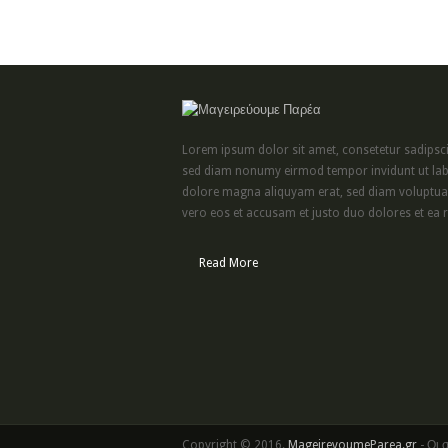
Lorem ipsum dolor sit amet, consetetur sadipscin
sed diam nonumy eirmod tempor invidunt ut lab
dolore magna aliquyam erat, sed diam voluptua.
vero eos et accusam et justo duo dolores et ea r
Read More
Copyright © 2016.
MageirevoumeParea.gr
- Οι 