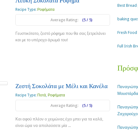
Λευκή Σοκολάτα Ρόφημα
Best Bread 
Recipe Type:
Ροφήματα
baking que
Average Rating:
(5 / 5)
Fresh Food 
Γευστικότατο, ζεστό ρόφημα που θα σας ξετρελάνει
και με το υπέροχο άρωμά του!
Full Irish 
Read more
Πρόσφ
Ζεστή Σοκολάτα με Μέλι και Κανέλα
Παναγιώτη
Μουστάρδα,
Recipe Type:
Ποτά
,
Ροφήματα
Average Rating:
(5 / 5)
Παναγιώτη
Ζαχαρούχο 
Και αφού πλέον ο χειμώνας έχει μπει για τα καλά,
είναι ώρα να απολαύσετε μία ...
Παναγιώτη
Read more