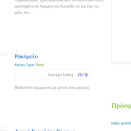
Παραδοσιακό, χριστουγεννιάτικο, απολαυστικό ποτό,
αγαπημένο σε Αμερική και Καναδά, αν και έχει τις
ρίζες του ...
Read more
Ρακόμελο
Recipe Type:
Ποτά
Average Rating:
(5 / 5)
Μεθυστικά αρωματικό με γεύση που μαγεύει.
Read more
Πρόσφ
Hello world