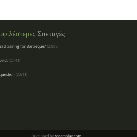
οφιλέστερες
Συνταγές
ead pairing for Barbeque?
(2.838)
orld!
(2.741)
question
(2.611)
Developed by
Assemplay.com