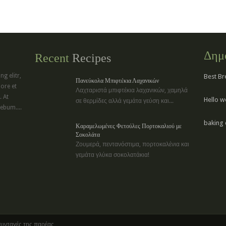
Δημ
Recent
Recipes
g elitr,
Best Br
Πανεύκολα Μπιφτέκια Λαχανικών
ore et
Λαχταριστά μπιφτέκια λαχανικών, χαμηλά
 At
Hello w
σε θερμίδες αλλά γεμάτα γεύση και...
ebum....
baking 
Καραμελωμένες Φετούλες Πορτοκαλιού με
Σοκολάτα
Ζουμερά, πεντανόστιμα, πορτοκαλένια και
γεμάτα γλύκα σοκολατάκια!
συνταγές της παρέας