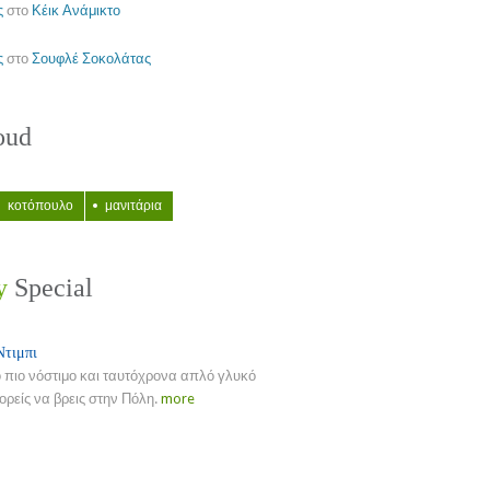
ς
στο
Κέικ Ανάμικτο
ς
στο
Σουφλέ Σοκολάτας
oud
κοτόπουλο
μανιτάρια
y
Special
Ντιμπι
ο πιο νόστιμο και ταυτόχρονα απλό γλυκό
ρείς να βρεις στην Πόλη.
more
re