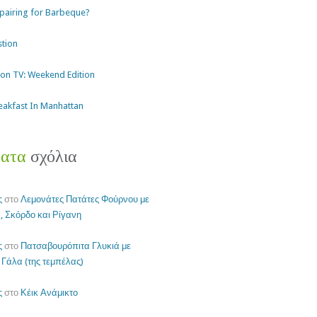
pairing for Barbeque?
stion
on TV: Weekend Edition
Breakfast In Manhattan
ατα
σχόλια
ς
στο
Λεμονάτες Πατάτες Φούρνου με
 Σκόρδο και Ρίγανη
ς
στο
Πατσαβουρόπιτα Γλυκιά με
Γάλα (της τεμπέλας)
ς
στο
Κέικ Ανάμικτο