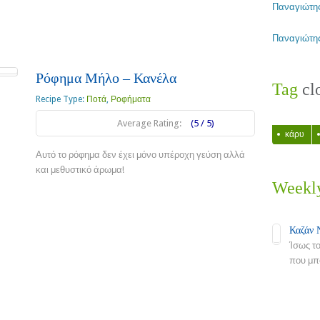
Παναγιώτη
Παναγιώτη
Ρόφημα Μήλο – Κανέλα
Tag
cl
Recipe Type:
Ποτά
,
Ροφήματα
Average Rating:
(5 / 5)
κάρυ
Αυτό το ρόφημα δεν έχει μόνο υπέροχη γεύση αλλά
και μεθυστικό άρωμα!
Weekl
Read more
Καζάν 
Ίσως τ
που μπο
Read Mo