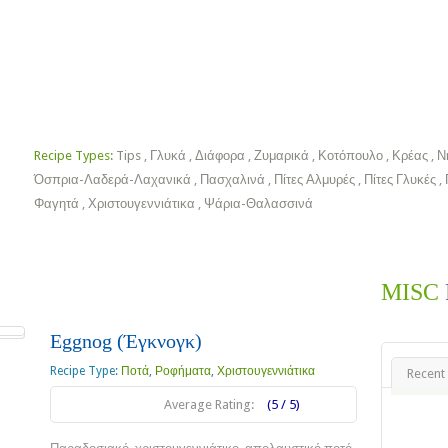
Χριστουγεννιάτικα
Πασχαλινά
Ποτά
Ροφήματα
Tips
ok
Recipe Types:
Tips
,
Γλυκά
,
Διάφορα
,
Ζυμαρικά
,
Κοτόπουλο
,
Κρέας
,
Ν
Όσπρια-Λαδερά-Λαχανικά
,
Πασχαλινά
,
Πίτες Αλμυρές
,
Πίτες Γλυκές
,
Φαγητά
,
Χριστουγεννιάτικα
,
Ψάρια-Θαλασσινά
MISC
Eggnog (Έγκνογκ)
Recipe Type:
Ποτά
,
Ροφήματα
,
Χριστουγεννιάτικα
Recent
Average Rating:
(5 / 5)