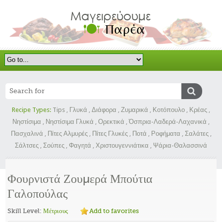
Recipe Types:
Tips
,
Γλυκά
,
Διάφορα
,
Ζυμαρικά
,
Κοτόπουλο
,
Κρέας
,
Νηστίσιμα
,
Νηστίσιμα Γλυκά
,
Ορεκτικά
,
Όσπρια-Λαδερά-Λαχανικά
,
Πασχαλινά
,
Πίτες Αλμυρές
,
Πίτες Γλυκές
,
Ποτά
,
Ροφήματα
,
Σαλάτες
,
Σάλτσες
,
Σούπες
,
Φαγητά
,
Χριστουγεννιάτικα
,
Ψάρια-Θαλασσινά
Φουρνιστά Ζουμερά Μπούτια
Γαλοπούλας
Skill Level:
Μέτριους
Add to favorites