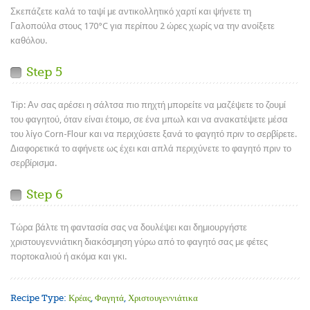
Σκεπάζετε καλά το ταψί με αντικολλητικό χαρτί και ψήνετε τη
Γαλοπούλα στους 170°C για περίπου 2 ώρες χωρίς να την ανοίξετε
καθόλου.
Step 5
Tip: Αν σας αρέσει η σάλτσα πιο πηχτή μπορείτε να μαζέψετε το ζουμί
του φαγητού, όταν είναι έτοιμο, σε ένα μπωλ και να ανακατέψετε μέσα
του λίγο Corn-Flour και να περιχύσετε ξανά το φαγητό πριν το σερβίρετε.
Διαφορετικά το αφήνετε ως έχει και απλά περιχύνετε το φαγητό πριν το
σερβίρισμα.
Step 6
Τώρα βάλτε τη φαντασία σας να δουλέψει και δημιουργήστε
χριστουγεννιάτικη διακόσμηση γύρω από το φαγητό σας με φέτες
πορτοκαλιού ή ακόμα και γκι.
Recipe Type:
Κρέας
,
Φαγητά
,
Χριστουγεννιάτικα