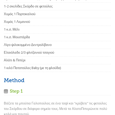
1-2 σκελίδες Σκόρδο σε φετούλες
Χυμός 1 Πορτοκαλιού
Χυμός 1 Λεμονιού
1 κ.σ. Μέλι
1 κ.σ. Μουστάρδα
Λίγο ψιλοκομμένο Δεντρολίβανο
Ελαιόλαδο 2/3 φλιτζανιού τσαγιού
Αλάτι & Πιπέρι
1 κιλό Πατατούλες Baby (με τη φλούδα)
Method
Step 1
Βάζετε τα μπούτια Γαλοπούλας σε ένα ταψί και "κρύβετε" τις φετούλες
του Σκόρδου σε διάφορα σημεία τους. Μετά τα ΑλατοΠιπερώνετε πολύ
καλά και παντού.