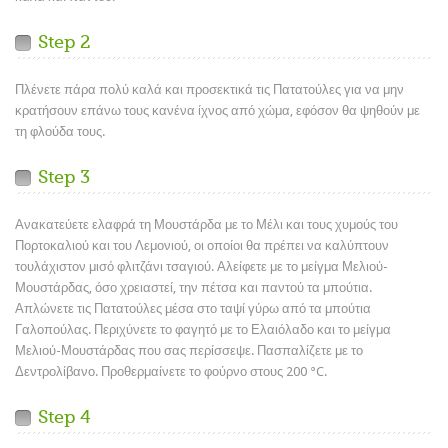
Step 2
Πλένετε πάρα πολύ καλά και προσεκτικά τις Πατατούλες για να μην
κρατήσουν επάνω τους κανένα ίχνος από χώμα, εφόσον θα ψηθούν με
τη φλούδα τους.
Step 3
Ανακατεύετε ελαφρά τη Μουστάρδα με το Μέλι και τους χυμούς του
Πορτοκαλιού και του Λεμονιού, οι οποίοι θα πρέπει να καλύπτουν
τουλάχιστον μισό φλιτζάνι τσαγιού. Αλείφετε με το μείγμα Μελιού-
Μουστάρδας, όσο χρειαστεί, την πέτσα και παντού τα μπούτια.
Απλώνετε τις Πατατούλες μέσα στο ταψί γύρω από τα μπούτια
Γαλοπούλας. Περιχύνετε το φαγητό με το Ελαιόλαδο και το μείγμα
Μελιού-Μουστάρδας που σας περίσσεψε. Πασπαλίζετε με το
Δεντρολίβανο. Προθερμαίνετε το φούρνο στους 200 °C.
Step 4