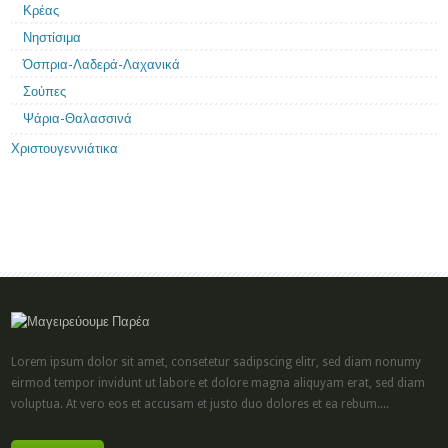
Κρέας
Νηστίσιμα
Όσπρια-Λαδερά-Λαχανικά
Σούπες
Ψάρια-Θαλασσινά
Χριστουγεννιάτικα
Lorem ipsum dolor sit amet, consetetur sadipscing elitr, sed diam nonumy
eirmod tempor invidunt ut labore et dolore magna aliquyam erat, sed diam
voluptua. At vero eos et accusam et justo duo dolores et ea rebum....