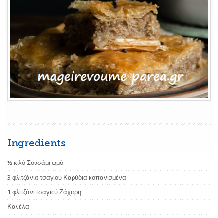
Ingredients
½ κιλό Σουσάμι ωμό
3 φλιτζάνια τσαγιού Καρύδια κοπανισμένα
1 φλιτζάνι τσαγιού Ζάχαρη
Κανέλα