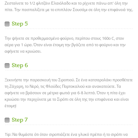
Ζεσταίνετε το 1/2 φλιτζάνι Ελαιόλαδο και το ρίχνετε πάνω απ' όλη την
πίτα. Την πασπαλίζετε με το επιπλέον Σουσάμι σε όλη την επιφάνειά της.
Step 5
Την ψήνετε σε προθερμασμένο φούρνο, περίπου στους 160ο C, στον
αέρα για 1 ώρα. Όταν είναι έτοιμη την βγάζετε από το φούρνο και την
αφήνετε να κρυώσει.
Step 6
Ξεκινήστε την παρασκευή του Σιροπιού. Σε ένα κατσαρολάκι προσθέτετε
τη Ζάχαρη, το Νερό, τις Φλούδες Πορτοκαλιού και ανακατεύετε. Τα
αφήνετε να βράσουν σε μέτρια φωτιά για 6-8 λεπτά. Όταν η πίτα έχει
κρυώσει την περιχύνετε με το Σιρόπι σε όλη της την επιφάνεια και είναι
έτοιμη!
Step 7
Tip: Να θυμάστε ότι όταν σιροπιάζετε ένα γλυκό πρέπει ή το σιρόπι να