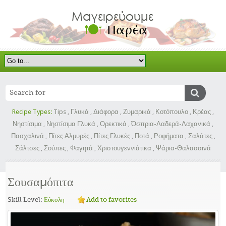
Recipe Types:
Tips
,
Γλυκά
,
Διάφορα
,
Ζυμαρικά
,
Κοτόπουλο
,
Κρέας
,
Νηστίσιμα
,
Νηστίσιμα Γλυκά
,
Ορεκτικά
,
Όσπρια-Λαδερά-Λαχανικά
,
Πασχαλινά
,
Πίτες Αλμυρές
,
Πίτες Γλυκές
,
Ποτά
,
Ροφήματα
,
Σαλάτες
,
Σάλτσες
,
Σούπες
,
Φαγητά
,
Χριστουγεννιάτικα
,
Ψάρια-Θαλασσινά
Σουσαμόπιτα
Skill Level:
Εύκολη
Add to favorites