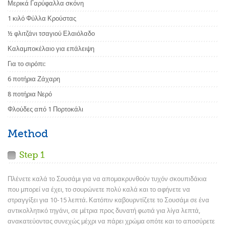
Μερικά Γαρύφαλλα σκόνη
1 κιλό Φύλλα Κρούστας
½ φλιτζάνι τσαγιού Ελαιόλαδο
Καλαμποκέλαιο για επάλειψη
Για το σιρόπι:
6 ποτήρια Ζάχαρη
8 ποτήρια Νερό
Φλούδες από 1 Πορτοκάλι
Method
Step 1
Πλένετε καλά το Σουσάμι για να απομακρυνθούν τυχόν σκουπιδάκια
που μπορεί να έχει, το σουρώνετε πολύ καλά και το αφήνετε να
στραγγίξει για 10-15 λεπτά. Κατόπιν καβουρντίζετε το Σουσάμι σε ένα
αντικολλητικό τηγάνι, σε μέτρια προς δυνατή φωτιά για λίγα λεπτά,
ανακατεύοντας συνεχώς μέχρι να πάρει χρώμα οπότε και το αποσύρετε