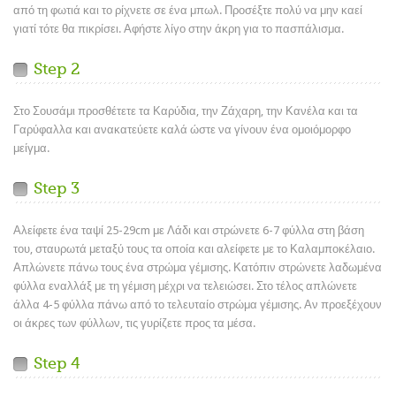
από τη φωτιά και το ρίχνετε σε ένα μπωλ. Προσέξτε πολύ να μην καεί
γιατί τότε θα πικρίσει. Αφήστε λίγο στην άκρη για το πασπάλισμα.
Step 2
Στο Σουσάμι προσθέτετε τα Καρύδια, την Ζάχαρη, την Κανέλα και τα
Γαρύφαλλα και ανακατεύετε καλά ώστε να γίνουν ένα ομοιόμορφο
μείγμα.
Step 3
Αλείφετε ένα ταψί 25-29cm με Λάδι και στρώνετε 6-7 φύλλα στη βάση
του, σταυρωτά μεταξύ τους τα οποία και αλείφετε με το Καλαμποκέλαιο.
Απλώνετε πάνω τους ένα στρώμα γέμισης. Κατόπιν στρώνετε λαδωμένα
φύλλα εναλλάξ με τη γέμιση μέχρι να τελειώσει. Στο τέλος απλώνετε
άλλα 4-5 φύλλα πάνω από το τελευταίο στρώμα γέμισης. Αν προεξέχουν
οι άκρες των φύλλων, τις γυρίζετε προς τα μέσα.
Step 4