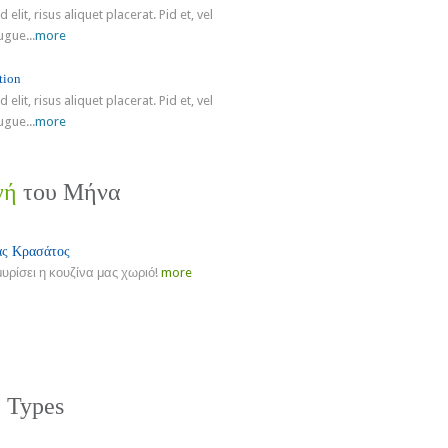
 elit, risus aliquet placerat. Pid et, vel
ugue...
more
tion
 elit, risus aliquet placerat. Pid et, vel
ugue...
more
γή
του Μήνα
ς Κρασάτος
μυρίσει η κουζίνα μας χωριό!
more
re
e
Types