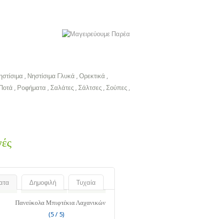
ηστίσιμα
,
Νηστίσιμα Γλυκά
,
Ορεκτικά
,
Ποτά
,
Ροφήματα
,
Σαλάτες
,
Σάλτσες
,
Σούπες
,
γές
ατα
Δημοφιλή
Τυχαία
Πανεύκολα Μπιφτέκια Λαχανικών
(5 / 5)