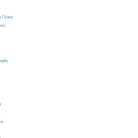
α Γλυκά
κές
μυρές
α
λο