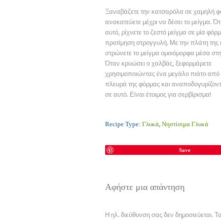
Ξαναβάζετε την κατσαρόλα σε χαμηλή φ
ανακατεύετε μέχρι να δέσει το μείγμα. Ότ
αυτό, ρίχνετε το ζεστό μείγμα σε μία φόρ
προτίμηση στρογγυλή. Με την πλάτη της
στρώνετε το μείγμα ομοιόμορφα μέσα στ
Όταν κρυώσει ο χαλβάς, ξεφορμάρετε
χρησιμοποιώντας ένα μεγάλο πιάτο από
πλευρά της φόρμας και αναποδογυρίζοντ
σε αυτό. Είναι έτοιμος για σερβίρισμα!
Recipe Type:
Γλυκά
,
Νηστίσιμα Γλυκά
Save
Αφήστε μια απάντηση
Η ηλ. διεύθυνση σας δεν δημοσιεύεται.
Τα