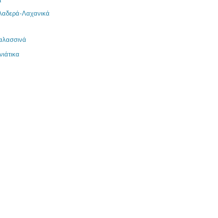
α
Λαδερά-Λαχανικά
αλασσινά
νιάτικα