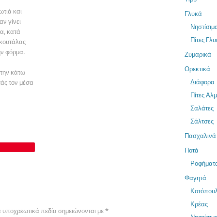
ωτιά και
Γλυκά
αν γίνει
Νηστίσιμ
μα, κατά
Πίτες Γλυ
 κουτάλας
ην φόρμα.
Ζυμαρικά
Ορεκτικά
 την κάτω
Διάφορα
άς τον μέσα
Πίτες Αλ
Σαλάτες
Σάλτσες
Πασχαλινά
Ποτά
Ροφήματ
Φαγητά
Κοτόπου
Κρέας
 υποχρεωτικά πεδία σημειώνονται με
*