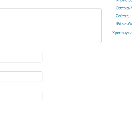
Νηστίσιμ
Όσπρια-
Σούπες
Ψάρια-Θ
Χριστουγεν