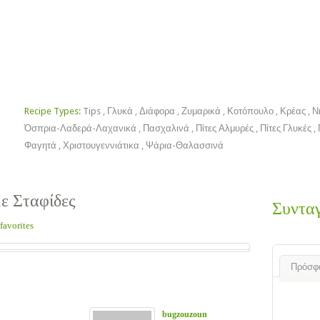
Χριστουγεννιάτικα
Πασχαλινά
Ποτά
Ροφήματα
Tips
ok
Recipe Types:
Tips
,
Γλυκά
,
Διάφορα
,
Ζυμαρικά
,
Κοτόπουλο
,
Κρέας
,
Ν
Όσπρια-Λαδερά-Λαχανικά
,
Πασχαλινά
,
Πίτες Αλμυρές
,
Πίτες Γλυκές
,
Φαγητά
,
Χριστουγεννιάτικα
,
Ψάρια-Θαλασσινά
ε Σταφίδες
Συντα
favorites
Πρόσφ
bugzouzoun