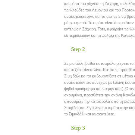
και μέσα του ρίχνετε τη Ζάχαρη, το ξυλά
τις Φλούδες του Λεμονιού και του Πορτοκ
ανακατεύετε λίγο και τα αφήνετε να βρά
μέτρια φωτιά. Το σιρόπι είναι έτοιμο όταν
εντελώς η Ζάχαρη. Τότε, αφαιρείτε τις Φ
εσπεριδοειδών και το Ξυλάκι της Κανέλα
Step 2
Σε μια άλλη βαθιά κατσαρόλα ρίχνετε το
και το ζεσταίνετε λίγο. Κατόπιν, προσθέτ
Σιμιγδάλι και το καβουρντίζετε σε μέτρια 
ανακατεύοντας συνεχώς με ξύλινη κουτά
ψηθεί ομοιόμορφα και να μην καεί). Όταν 
σκουρύνει, προσθέτετε την σκόνη Κανέλ
αποσύρετε την κατσαρόλα από τη φωτιά. 
Σταφίδες και λίγο-λίγο το σιρόπι στην κ
το Σιμιγδάλι και ανακατεύετε.
Step 3