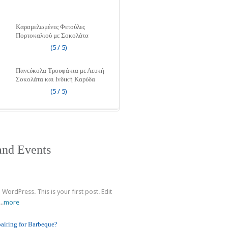
Καραμελωμένες Φετούλες
Πορτοκαλιού με Σοκολάτα
(5 / 5)
Πανεύκολα Τρουφάκια με Λευκή
Σοκολάτα και Ινδική Καρύδα
(5 / 5)
nd Events
!
WordPress. This is your first post. Edit
..
more
pairing for Barbeque?