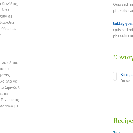
κι Κανέλας,
Quis sed mid
Καραμελωμένες Φετούλες
αλιού,
phasellus a
Πορτοκαλιού με Σοκολάτα
σουν σε
 διαλυθεί
baking ques
λούδες των
Quis sed mid
ς.
phasellus a
Συντα
 Ελαιόλαδο
ετε το
Κόκορα
φωτιά,
Για να 
λα (για να
το Σιμιγδάλι
Read Mo
ας και
Ρίχνετε τις
ατσαρόλα με
Recip
Tips