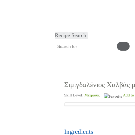
Home
Φαγητά
Ορεκτικά
Γλυκά
Facebo
Καταχωρήστε τη συνταγή σας
Recipe Search
Σιμιγδαλένιος Χαλβάς μ
Skill Level:
Μέτριους
Add to 
Ingredients