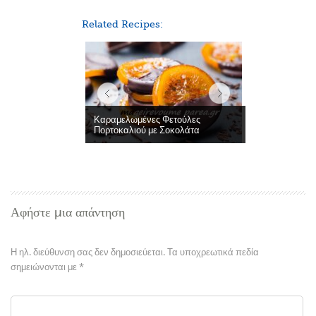
Related Recipes:
Καραμελωμένες Φετούλες
Πορτοκαλιού με Σοκολάτα
Αφήστε μια απάντηση
Η ηλ. διεύθυνση σας δεν δημοσιεύεται.
Τα υποχρεωτικά πεδία
σημειώνονται με
*