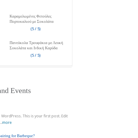
Καραμελωμένες Φετούλες
Πορτοκαλιού με Σοκολάτα
(5 / 5)
Πανεύκολα Τρουφάκια με Λευκή
Σοκολάτα και Ινδική Καρύδα
(5 / 5)
nd Events
!
WordPress. This is your first post. Edit
..
more
pairing for Barbeque?