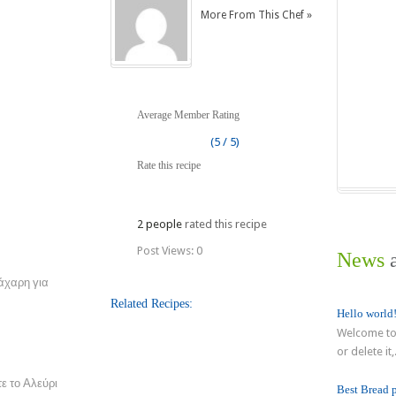
More From This Chef »
Average Member Rating
(5 / 5)
Rate this recipe
2 people
rated this recipe
Post Views:
0
News
a
άχαρη για
Related Recipes:
Hello world
Welcome to 
or delete it,.
τε το Αλεύρι
Best Bread 