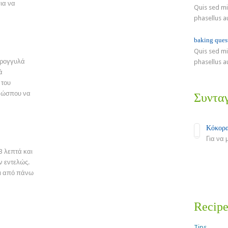
για να
Quis sed mid
Καραμελωμένες Φετούλες
phasellus a
Πορτοκαλιού με Σοκολάτα
baking ques
Quis sed mid
στρογγυλά
phasellus a
ά
 του
ή ώσπου να
Συντα
Κόκορα
Για να 
3 λεπτά και
Read Mo
ν εντελώς.
κι από πάνω
Recip
Tips