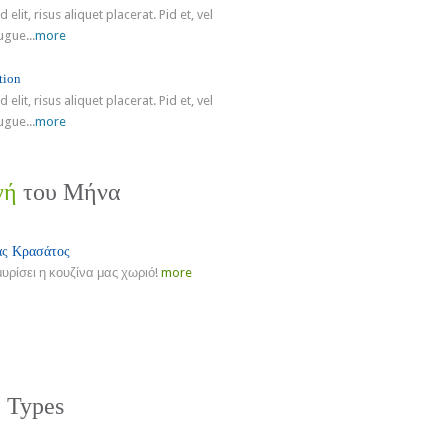
 elit, risus aliquet placerat. Pid et, vel
ugue...
more
tion
 elit, risus aliquet placerat. Pid et, vel
ugue...
more
γή
του Μήνα
ς Κρασάτος
μυρίσει η κουζίνα μας χωριό!
more
re
e
Types