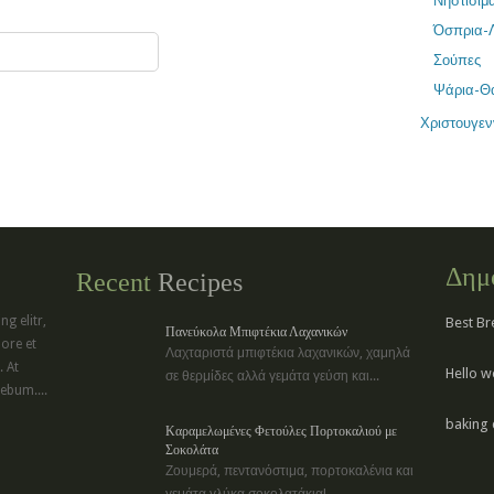
Νηστίσιμ
Όσπρια-
Σούπες
Ψάρια-Θ
Χριστουγεν
Δημ
Recent
Recipes
g elitr,
Best Br
Πανεύκολα Μπιφτέκια Λαχανικών
ore et
Λαχταριστά μπιφτέκια λαχανικών, χαμηλά
 At
Hello w
σε θερμίδες αλλά γεμάτα γεύση και...
ebum....
baking 
Καραμελωμένες Φετούλες Πορτοκαλιού με
Σοκολάτα
Ζουμερά, πεντανόστιμα, πορτοκαλένια και