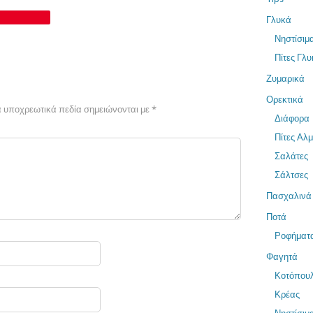
Γλυκά
Νηστίσιμ
Πίτες Γλυ
Ζυμαρικά
Ορεκτικά
 υποχρεωτικά πεδία σημειώνονται με
*
Διάφορα
Πίτες Αλ
Σαλάτες
Σάλτσες
Πασχαλινά
Ποτά
Ροφήματ
Φαγητά
Κοτόπου
Κρέας