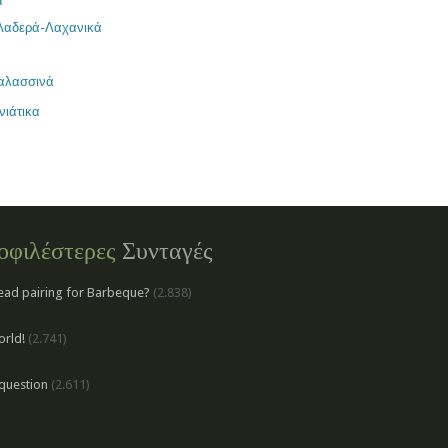
α
Λαδερά-Λαχανικά
αλασσινά
νιάτικα
οφιλέστερες
Συνταγές
ead pairing for Barbeque?
(2.838)
orld!
(2.741)
question
(2.611)