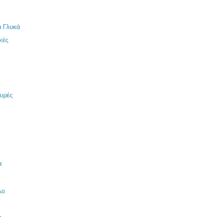
α Γλυκά
κές
μυρές
α
λο