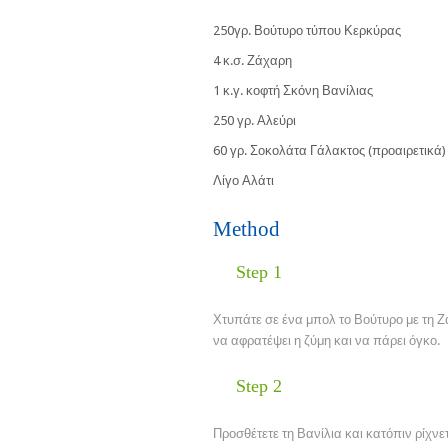
250γρ. Βούτυρο τύπου Κερκύρας
4 κ.σ. Ζάχαρη
1 κ.γ. κοφτή Σκόνη Βανίλιας
250 γρ. Αλεύρι
60 γρ. Σοκολάτα Γάλακτος (προαιρετικά)
Λίγο Αλάτι
Method
Step 1
Χτυπάτε σε ένα μπολ το Βούτυρο με τη Ζ
να αφρατέψει η ζύμη και να πάρει όγκο.
Step 2
Προσθέτετε τη Βανίλια και κατόπιν ρίχνε