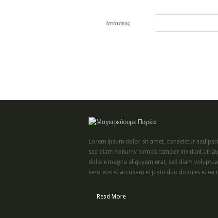
Ιστότοπος
Lorem ipsum dolor sit amet, consetetur sadipscin
sed diam nonumy eirmod tempor invidunt ut lab
dolore magna aliquyam erat, sed diam voluptua.
vero eos et accusam et justo duo dolores et ea r
Read More