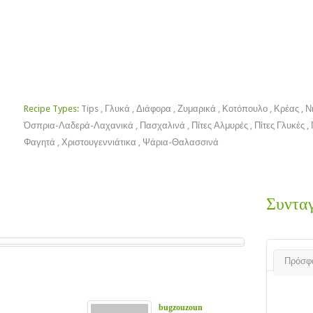
Χριστουγεννιάτικα
Πασχαλινά
Ποτά
Ροφήματα
Tips
ok
Recipe Types:
Tips
,
Γλυκά
,
Διάφορα
,
Ζυμαρικά
,
Κοτόπουλο
,
Κρέας
,
Ν
Όσπρια-Λαδερά-Λαχανικά
,
Πασχαλινά
,
Πίτες Αλμυρές
,
Πίτες Γλυκές
,
Φαγητά
,
Χριστουγεννιάτικα
,
Ψάρια-Θαλασσινά
Συντα
Πρόσφ
bugzouzoun