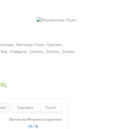
ηστίσιμα
,
Νηστίσιμα Γλυκά
,
Ορεκτικά
,
Ποτά
,
Ροφήματα
,
Σαλάτες
,
Σάλτσες
,
Σούπες
,
γές
ατα
Δημοφιλή
Τυχαία
Πανεύκολα Μπιφτέκια Λαχανικών
(5 / 5)