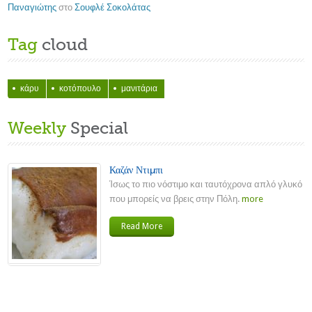
Παναγιώτης
στο
Σουφλέ Σοκολάτας
Tag
cloud
κάρυ
κοτόπουλο
μανιτάρια
Weekly
Special
Καζάν Ντιμπι
Ίσως το πιο νόστιμο και ταυτόχρονα απλό γλυκό
που μπορείς να βρεις στην Πόλη.
more
Read More