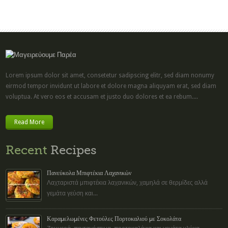
Lorem ipsum dolor sit amet, consetetur sadipscing elitr, sed diam nonumy
eirmod tempor invidunt ut labore et dolore magna aliquyam erat, sed diam
voluptua. At vero eos et accusam et justo duo dolores et ea rebum....
Read More
Recent
Recipes
Πανεύκολα Μπιφτέκια Λαχανικών
Λαχταριστά μπιφτέκια λαχανικών, χαμηλά σε θερμίδες αλλά
γεμάτα γεύση και...
Καραμελωμένες Φετούλες Πορτοκαλιού με Σοκολάτα